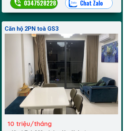
0347528228
Chat Zalo
Căn hộ 2PN toà GS3
10 triệu/tháng