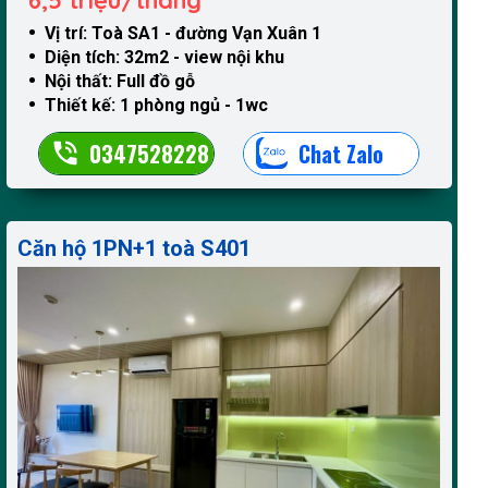
Vị trí: Toà SA1 - đường Vạn Xuân 1
Diện tích: 32m2 - view nội khu
Nội thất: Full đồ gỗ
Thiết kế: 1 phòng ngủ - 1wc
0347528228
Chat Zalo
Căn hộ 1PN+1 toà S401