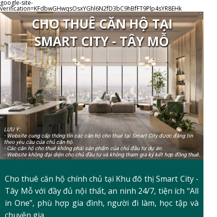
google-site-
verification=KFdbwGHwqsOsxYGhl6N2fD3bC9hBfFT9Plp4sYR8EHk
CHO THUÊ CĂN HỘ TẠI
SMART CITY - TÂY MỖ
LƯU Ý:
- Website cung cấp thông tin các căn hộ cho thuê tại Smart City được đăng tin
theo yêu cầu của chủ căn hộ.
- Các căn hộ cho thuê không phải sản phẩm của chủ đầu tư dự án.
- Website không đại diện cho chủ đầu tư và không tham gia ký kết hợp đồng thuê.
Cho thuê căn hộ chính chủ tại Khu đô thị Smart City -
Tây Mỗ với đầy đủ nội thất, an ninh 24/7, tiện ích “All
in One”, phù hợp gia đình, người đi làm, học tập và
chuyên gia.