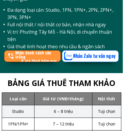
Đa dạng loại căn: Studio, 1PN, 1PN+, 2PN, 2PN+,
3PN, 3PN+
Full nội thất / nội thất cơ bản, nhận nhà ngay
Vị trí: Phường Tây Mỗ - Hà Nội, di chuyển thuận
tiện
Giá thuê linh hoạt theo nhu cầu & ngân sách
Nhận danh sách căn
Nhắn Zalo tư vấn ngay
trống
& giá thuê hôm nay
BẢNG GIÁ THUÊ THAM KHẢO
Loại căn
Giá từ (VNĐ/tháng)
Nội thất
Studio
6 – 8 triệu
Tuỳ chọn
1PN/1PN+
7 – 12 triệu
Tuỳ chọn