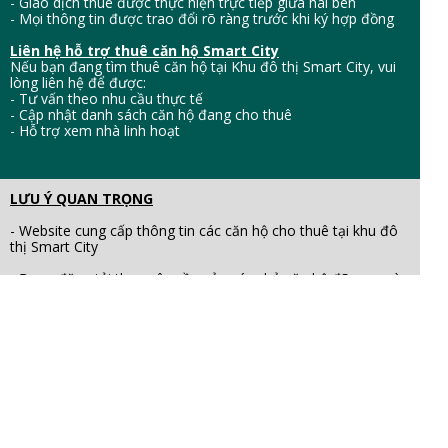
- Giao dịch thuê được thực hiện trực tiếp giữa hai bên
- Mọi thông tin được trao đổi rõ ràng trước khi ký hợp đồng
Liên hệ hỗ trợ thuê căn hộ Smart City
Nếu bạn đang tìm thuê căn hộ tại Khu đô thị Smart City, vui
lòng liên hệ để được:
- Tư vấn theo nhu cầu thực tế
- Cập nhật danh sách căn hộ đang cho thuê
- Hỗ trợ xem nhà linh hoạt
LƯU Ý QUAN TRỌNG
- Website cung cấp thông tin các căn hộ cho thuê tại khu đô
thị Smart City
- Được đăng tải theo yêu cầu của các chủ căn hộ đã mua và
nhận bàn giao căn hộ trước đó.
- Chủ đầu tư dự án đã hoàn tất việc bán căn hộ từ trước.
Website không phải website chính thức của chủ đầu tư
và không cung cấp sản phẩm bán từ chủ đầu tư.
- Đơn vị vận hành website đóng vai trò hỗ trợ đăng tin, kết
nối khách thuê với chủ căn hộ.
Hợp đồng thuê được ký trực tiếp giữa chủ căn hộ và khách
thuê.