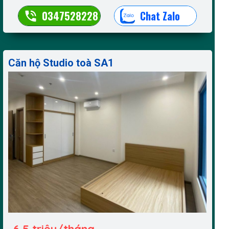
0347528228
Chat Zalo
Căn hộ Studio toà SA1
6,5 triệu/tháng