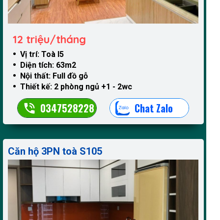
12 triệu/tháng
Vị trí: Toà I5
Diện tích: 63m2
Nội thất: Full đồ gỗ
Thiết kế: 2 phòng ngủ +1 - 2wc
0347528228
Chat Zalo
Căn hộ 3PN toà S105