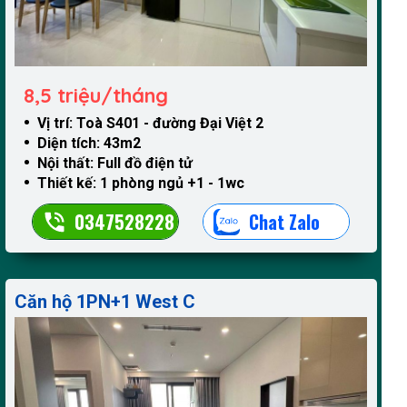
8,5 triệu/tháng
Vị trí: Toà S401 - đường Đại Việt 2
Diện tích: 43m2
Nội thất: Full đồ điện tử
Thiết kế: 1 phòng ngủ +1 - 1wc
0347528228
Chat Zalo
Căn hộ 1PN+1 West C