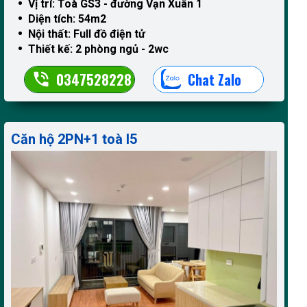
Vị trí: Toà GS3 - đường Vạn Xuân 1
Diện tích: 54m2
Nội thất: Full đồ điện tử
Thiết kế: 2 phòng ngủ - 2wc
0347528228
Chat Zalo
Căn hộ 2PN+1 toà I5