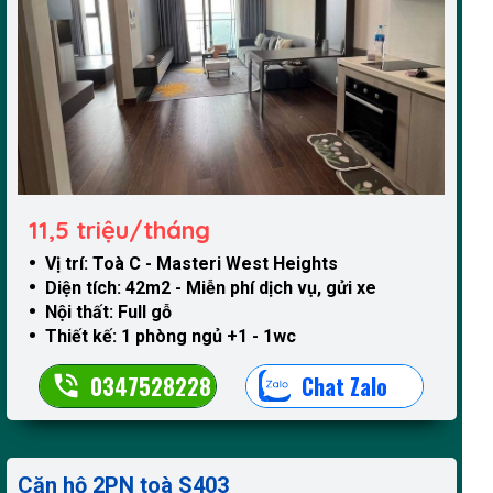
11,5 triệu/tháng
Vị trí: Toà C - Masteri West Heights
Diện tích: 42m2 - Miễn phí dịch vụ, gửi xe
Nội thất: Full gỗ
Thiết kế: 1 phòng ngủ +1 - 1wc
0347528228
Chat Zalo
Căn hộ 2PN toà S403